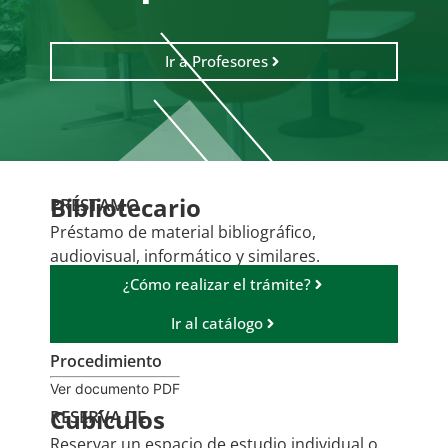
Ir a Profesores
Bibliotecario
PRÉSTAMO
Préstamo de material bibliográfico,
audiovisual, informático y similares.
¿Cómo realizar el trámite?
Ir al catálogo
Procedimiento
Ver documento PDF
Cubículos
RESERVA DE
Reservar un espacio de estudio individual o