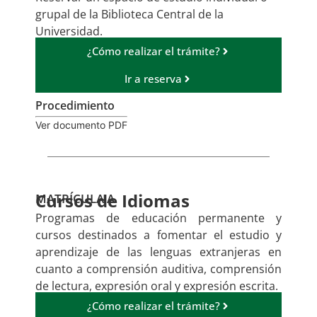
grupal de la Biblioteca Central de la
Universidad.
¿Cómo realizar el trámite?
Ir a reserva
Procedimiento
Ver documento PDF
Cursos de Idiomas
MATRÍCULA A
Programas de educación permanente y
cursos destinados a fomentar el estudio y
aprendizaje de las lenguas extranjeras en
cuanto a comprensión auditiva, comprensión
de lectura, expresión oral y expresión escrita.
¿Cómo realizar el trámite?