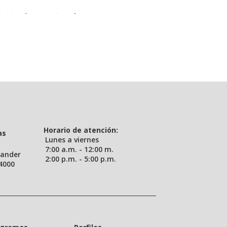
ncipal UIS (uis.edu.co)