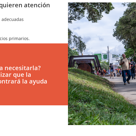
equieren atención
es adecuadas
ios primarios.
a necesitarla?
izar que la
ntrará la ayuda