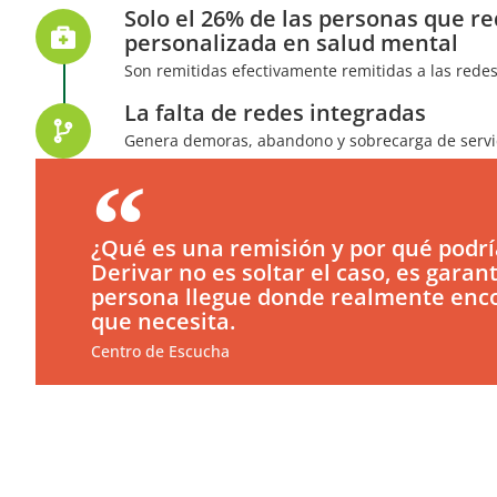
Solo el 26% de las personas que r
personalizada en salud mental
Son remitidas efectivamente remitidas a las red
La falta de redes integradas
Genera demoras, abandono y sobrecarga de servic
¿Qué es una remisión y por qué podrí
Derivar no es soltar el caso, es garant
persona llegue donde realmente enco
que necesita.
Centro de Escucha