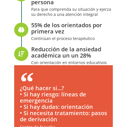
persona
Para que comprenda su situación y ejerza
su derecho a una atención integral
55% de los orientados por
primera vez
Continúan el proceso terapéutico
Reducción de la ansiedad
académica un un 28%
Con orientación en entornos educativos
¿Qué hacer si...?
• Si hay riesgo: líneas de
emergencia
• Si hay dudas: orientación
• Si necesita tratamiento: pasos
de derivación
Centro de Escucha