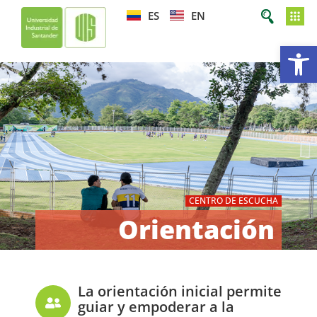
ES
EN
Ab
CENTRO DE ESCUCHA
Orientación
La orientación inicial permite
guiar y empoderar a la