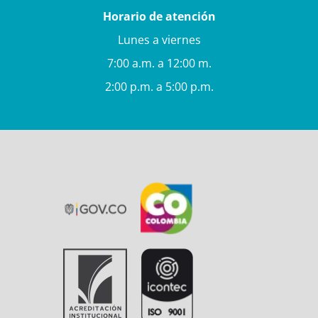
Horario de atención
Lunes a viernes
7:00 a.m. a 12:00 m.
2:00 p.m. a 5:00 p.m.