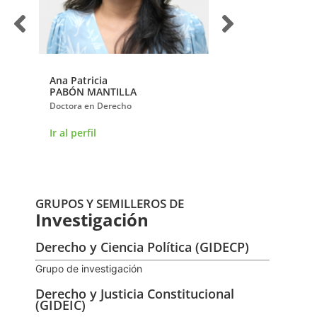
Ana Patricia
Carlos Alfonso
PABÓN MANTILLA
PEÑARANDA MOLI
a
Doctora en Derecho
Doctor en Derecho
Ir al perfil
Ir al perfil
GRUPOS Y SEMILLEROS DE
Investigación
Derecho y Ciencia Política (GIDECP)
Grupo de investigación
Derecho y Justicia Constitucional
(GIDEIC)