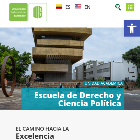
ES
EN
Ab
UNIDAD ACADÉMICA
Escuela de Derecho y
Ciencia Política
EL CAMINO HACIA LA
Excelencia