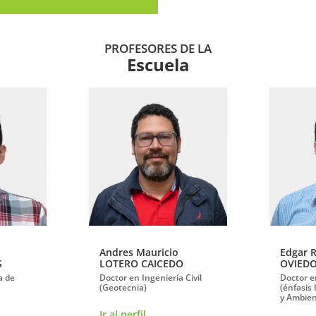
PROFESORES DE LA
Escuela
Andres Mauricio
Edgar 
S
LOTERO CAICEDO
OVIED
a de
Doctor en Ingeniería Civil
Doctor e
(Geotecnia)
(énfasis 
y Ambien
Ir al perfil