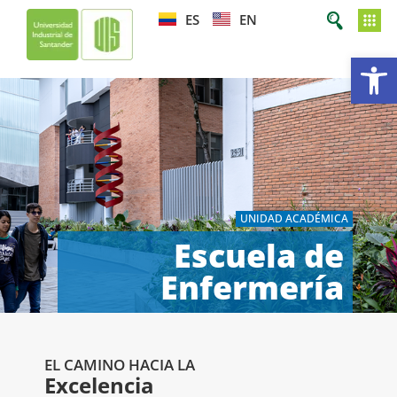
ES
EN
Ab
UNIDAD ACADÉMICA
Escuela de
Enfermería
EL CAMINO HACIA LA
Excelencia