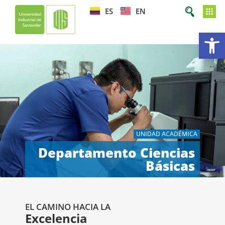
ES
EN
Ab
UNIDAD ACADÉMICA
Departamento Ciencias
Básicas
EL CAMINO HACIA LA
Excelencia