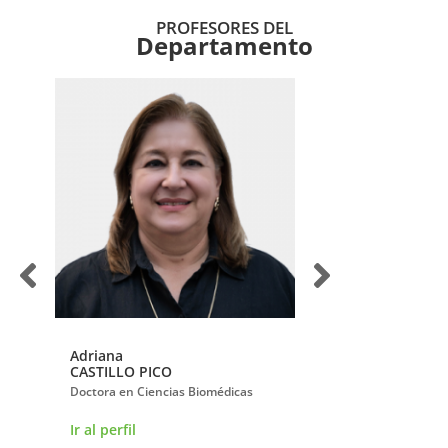
PROFESORES DEL
Departamento
Adriana
Álvaro
CASTILLO PICO
GÓMEZ TORRADO
s
Doctora en Ciencias Biomédicas
Magíster en Bioquími
Ir al perfil
Ir al perfil