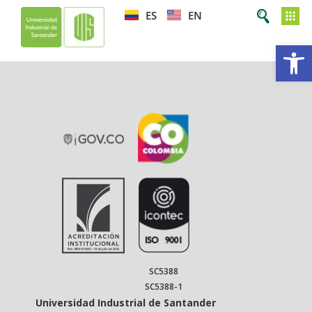
ES
EN
Ab