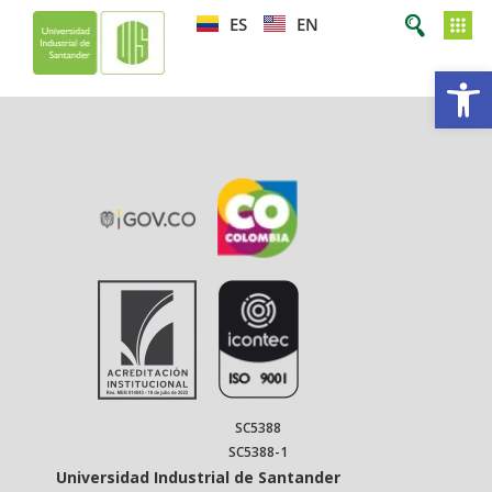
ES
EN
Ab