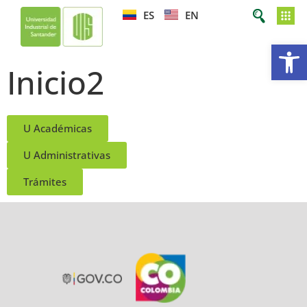
ES
EN
Ab
Inicio2
U Académicas
U Administrativas
Trámites