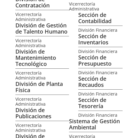
Vicerrectoría
Contratación
Administrativa
Sección de
Vicerrectoría
Administrativa
Contabilidad
División de Gestión
División Financiera
de Talento Humano
Sección de
Vicerrectoría
Inventarios
Administrativa
División de
División Financiera
Sección de
Mantenimiento
Presupuesto
Tecnológico
División Financiera
Vicerrectoría
Administrativa
Sección de
División de Planta
Recaudos
Física
División Financiera
Vicerrectoría
Sección de
Administrativa
Tesorería
División de
División Financiera
Publicaciones
Sistema de Gestión
Vicerrectoría
Ambiental
Administrativa
División de
Vicerrectoría