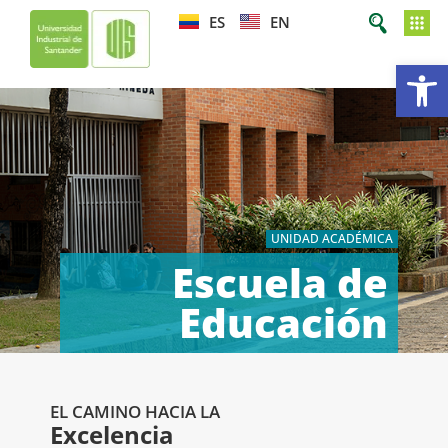
ES
EN
Ab
UNIDAD ACADÉMICA
Escuela de
Educación
EL CAMINO HACIA LA
Excelencia