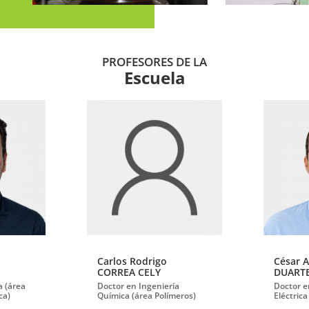
PROFESORES DE LA
Escuela
Carlos Rodrigo
César 
CORREA CELY
DUART
a (área
Doctor en Ingeniería
Doctor e
ca)
Química (área Polímeros)
Eléctric