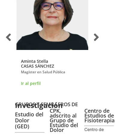
Aminta Stella
Esperanza
CASAS SÁNCHEZ
HERRERA VILLABO
Magíster en Salud Pública
Doctora en Ciencias Fi
Ir al perfil
Ir al perfil
Investigación
GRUPOS Y SEMILLEROS DE
CPK,
Centro de
Estudio del
adscrito al
Estudios de
Dolor
Grupo de
Fisioterapia
Estudio del
(GED)
Dolor
Centro de