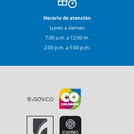
Horario de atención
Lunes a viernes
7:00 a.m. a 12:00 m.
2:00 p.m. a 5:00 p.m.