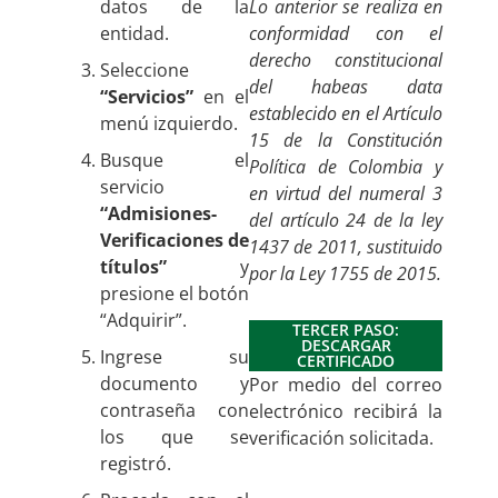
datos de la
Lo anterior se realiza en
entidad.
conformidad con el
derecho constitucional
Seleccione
del habeas data
“Servicios”
en el
establecido en el Artículo
menú izquierdo.
15 de la Constitución
Busque el
Política de Colombia y
servicio
en virtud del numeral 3
“Admisiones-
del artículo 24 de la ley
Verificaciones de
1437 de 2011, sustituido
títulos”
y
por la Ley 1755 de 2015.
presione el botón
“Adquirir”.
TERCER PASO:
DESCARGAR
Ingrese su
CERTIFICADO
documento y
Por medio del correo
contraseña con
electrónico recibirá la
los que se
verificación solicitada.
registró.