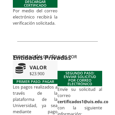
DESCARGAR
CERTIFICADO
Por medio del correo
electrónico recibirá la
verificación solicitada.
Entidades Privadas
VERIFICACIÓN DE TÍTULOS POR
VALOR
SEGUNDO PASO:
$23.900
ENVIAR SOLICITUD
POR CORREO
PRIMER PASO: PAGAR
ELECTRÓNICO
Los pagos realizados a
Envíe su solicitud al
través de la
correo
plataforma de la
certificados1@uis.edu.co
Universidad, ya sea
con la siguiente
mediante pago
información: