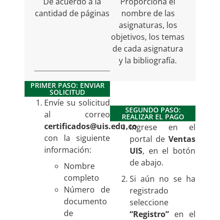
De acuerdo a la
Proporciona el
cantidad de páginas
nombre de las
asignaturas, los
objetivos, los temas
de cada asignatura
y la bibliografía.
PRIMER PASO: ENVIAR
SOLICITUD
Envíe su solicitud
SEGUNDO PASO:
al correo
REALIZAR EL PAGO
certificados@uis.edu.co
Ingrese en el
con la siguiente
portal de
Ventas
información:
UIS
, en el botón
de abajo.
Nombre
completo
Si aún no se ha
Número de
registrado
documento
seleccione
de
“Registro”
en el