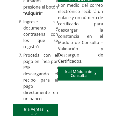
cursados y
Por medio del correo
presione el botón
electrónico recibirá un
“
Adquirir
“.
enlace y un número de
Ingrese su
certificado para
documento y
descargar la
contraseña con
constancia en el
los que se
Módulo de Consulta –
registró.
Validación y
Descargue de
Proceda con el
Certificados.
pago en línea por
PSE o
Ir al Módulo de
descargando el
Consulta
recibo para el
pago
directamente en
un banco.
Ir a Ventas
UIS