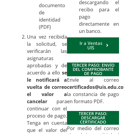
descargando el
documento
recibo para el
de
pago
identidad
directamente en
(PDF)
un banco.
Una vez recibida
Ir a Ventas
la solicitud, se
UIS
verificarán las
asignaturas
aprobadas y de
TERCER PASO: ENVÍO
DEL COMPROBANTE
acuerdo a ello
se
DE PAGO
le notificará a
Envíe al correo
vuelta de correo
certificados@uis.edu.co
el valor a
la constancia de pago
cancelar
para
en formato PDF.
continuar con el
TERCER PASO:
proceso de pago.
DESCARGAR
CERTIFICADO
Tenga en cuenta
Por medio del correo
que el valor del