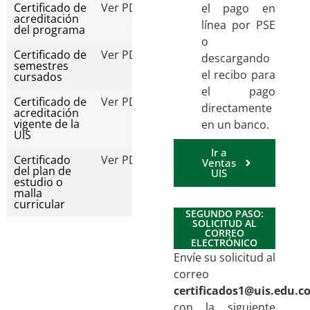
Certificado de
Ver PDF
el pago en
acreditación
línea por PSE
del programa
o
Certificado de
Ver PDF
descargando
semestres
el recibo para
cursados
el pago
Certificado de
Ver PDF
directamente
acreditación
vigente de la
en un banco.
UIS
Ir a
Certificado
Ver PDF
Ventas
del plan de
UIS
estudio o
malla
curricular
SEGUNDO PASO:
SOLICITUD AL
CORREO
ELECTRÓNICO
Envíe su solicitud al
correo
certificados1@uis.edu.c
con la siguiente