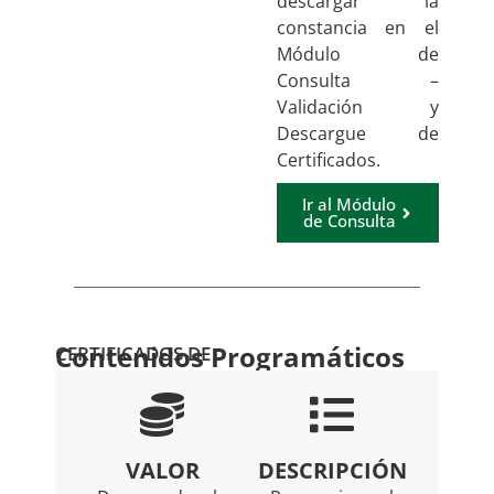
descargar la
constancia en el
Módulo de
Consulta –
Validación y
Descargue de
Certificados.
Ir al Módulo
de Consulta
Contenidos Programáticos
CERTIFICADOS DE
VALOR
DESCRIPCIÓN