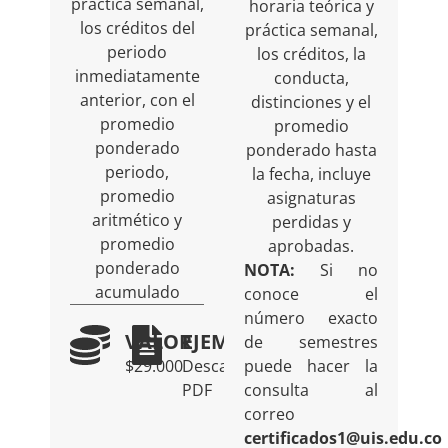
práctica semanal,
horaria teórica y
los créditos del
práctica semanal,
periodo
los créditos, la
inmediatamente
conducta,
anterior, con el
distinciones y el
promedio
promedio
ponderado
ponderado hasta
periodo,
la fecha, incluye
promedio
asignaturas
aritmético y
perdidas y
promedio
aprobadas.
ponderado
NOTA:
Si no
acumulado
conoce el
número exacto
VALOR
EJEMPLO
de semestres
$29.000
Descargar
puede hacer la
PDF
consulta al
correo
certificados1@uis.edu.co