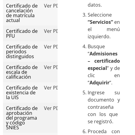
datos.
Certificado de
Ver PDF
cancelación
Seleccione
de matrícula
actual
“Servicios”
en
el menú
Certificado de
Ver PDF
PFU
izquierdo.
Busque
Certificado de
Ver PDF
periodos
“
Admisiones
distinguidos
– certificado
Certificado de
Ver PDF
especial
” y de
escala de
clic en
calificación
“
Adquirir
“.
Certificado de
Ver PDF
existencia de
Ingres
e
s
u
la UIS
documento
y
contraseña
Certificado de
Ver PDF
aprobación
con los que
del programa
se
registró
.
y código
SNIES
Proceda con