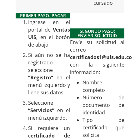
cursado
PRIMER PASO: PAGAR
Ingrese en el
portal de
Ventas
SEGUNDO PASO:
ENVIAR SOLICITUD
UIS
, en el botón
Envíe su solicitud al
de abajo.
correo
Si aún no se ha
certificados1@uis.edu.co
registrado
con la siguiente
seleccione
información:
“Registro”
en el
Nombre
menú izquierdo y
completo
llene sus datos.
Número de
Seleccione
documento de
“Servicios”
en el
identidad
menú izquierdo.
Tipo de
certificado que
Sí requiere un
solicita
certificado de