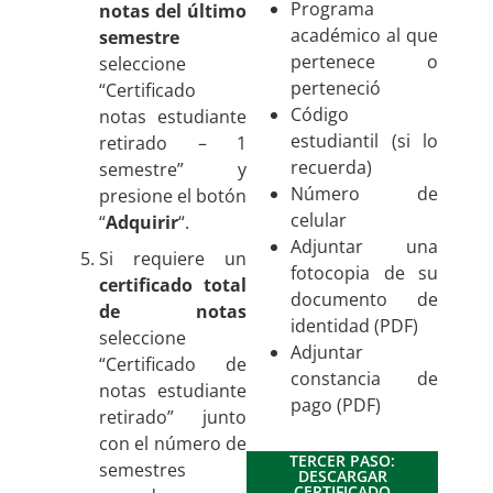
Programa
notas del último
académico al que
semestre
pertenece o
seleccione
perteneció
“Certificado
Código
notas estudiante
estudiantil (si lo
retirado – 1
recuerda)
semestre” y
Número de
presione el botón
celular
“
Adquirir
“.
Adjuntar una
Si requiere un
fotocopia de su
certificado total
documento de
de notas
identidad (PDF)
seleccione
Adjuntar
“Certificado de
constancia de
notas estudiante
pago (PDF)
retirado” junto
con el número de
TERCER PASO:
semestres
DESCARGAR
CERTIFICADO