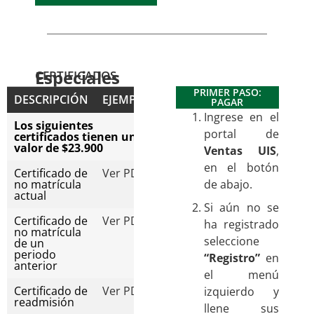
Especiales
CERTIFICADOS
PRIMER PASO:
DESCRIPCIÓN
EJEMPLO
PAGAR
Ingrese en el
Los siguientes
portal de
certificados tienen un
valor de $23.900
Ventas UIS
,
en el botón
Certificado de
Ver PDF
no matrícula
de abajo.
actual
Si aún no se
Certificado de
Ver PDF
ha registrado
no matrícula
seleccione
de un
periodo
“Registro”
en
anterior
el menú
Certificado de
Ver PDF
izquierdo y
readmisión
llene sus