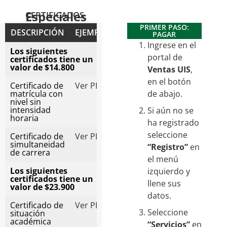
Especiales
CERTIFICADOS
PRIMER PASO:
DESCRIPCIÓN
EJEMPLO
PAGAR
Ingrese en el
Los siguientes
portal de
certificados tiene un
valor de $14.800
Ventas UIS
,
en el botón
Certificado de
Ver PDF
matrícula con
de abajo.
nivel sin
intensidad
Si aún no se
horaria
ha registrado
seleccione
Certificado de
Ver PDF
simultaneidad
“Registro”
en
de carrera
el menú
Los siguientes
izquierdo y
certificados tiene un
llene sus
valor de $23.900
datos.
Certificado de
Ver PDF
Seleccione
situación
académica
“Servicios”
en