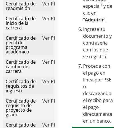
Certificado de
Ver PDF
especial” y de
readmisión
clic en
Certificado de
Ver PDF
“
Adquirir
“.
inicio de la
carrera
Ingres
e
s
u
documento
y
Certificado de
Ver PDF
perfil del
contraseña
programa
con los que
académico
se
registró
.
Certificado de
Ver PDF
Proceda con
cambio de
carrera
el pago en
línea por PSE
Certificado de
Ver PDF
requisitos de
o
ingreso
descargando
el recibo para
Certificado de
Ver PDF
requisito de
el pago
proyecto de
directamente
grado
en un banco.
Certificado de
Ver PDF