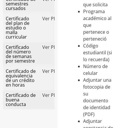
semestres
que solicita
cursados
Programa
académico al
Certificado
Ver PDF
del plan de
que
estudio o
pertenece o
malla
curricular
perteneció
Código
Certificado
Ver PDF
del número
estudiantil (si
de semanas
lo recuerda)
por semestre
Número de
Certificado de
Ver PDF
celular
equivalencia
Adjuntar una
de un crédito
en horas
fotocopia de
su
Certificado de
Ver PDF
buena
documento
conducta
de identidad
(PDF)
Adjuntar
constancia de