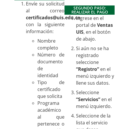
Envíe su solicitud
SEGUNDO PASO:
al correo
REALIZAR EL PAGO
certificados@uis.edu.co
Ingrese en el
con la siguiente
portal de
Ventas
información:
UIS
, en el botón
de abajo.
Nombre
completo
Si aún no se ha
Número de
registrado
documento
seleccione
de
“Registro”
en el
identidad
menú izquierdo y
Tipo de
llene sus datos.
certificado
Seleccione
que solicita
“Servicios”
en el
Programa
menú izquierdo.
académico
Seleccione de la
al que
lista el servicio
pertenece o