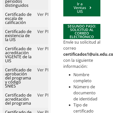
periodos
Ir a
distinguidos
Ventas
UIS
Certificado de
Ver PDF
escala de
calificación
SEGUNDO PASO:
SOLICITUD AL
Certificado de
Ver PDF
CORREO
existencia de
ELECTRÓNICO
la UIS
Envíe su solicitud al
correo
Certificado de
Ver PDF
acreditación
certificados1@uis.edu.c
VIGENTE de la
con la siguiente
UIS
información:
Certificado de
Ver PDF
aprobación
Nombre
del programa
completo
y código
SNIES
Número de
documento
Certificado de
Ver PDF
de identidad
acreditación
del programa
Tipo de
certificado
Certificado de
Ver PDF