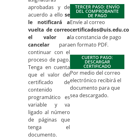
aprobadas y de
TERCER PASO: ENVÍO
DEL COMPROBANTE
acuerdo a ello
se
DE PAGO
le notificará a
Envíe al correo
vuelta de correo
certificados@uis.edu.co
el valor a
la constancia de pago
cancelar
para
en formato PDF.
continuar con el
CUERTO PASO:
proceso de pago.
DESCARGAR
CERTIFICADO
Tenga en cuenta
Por medio del correo
que el valor del
electrónico recibirá el
certificado de
documento para que
contenido
sea descargado.
programático es
variable y va
ligado al número
de páginas que
tenga el
documento.