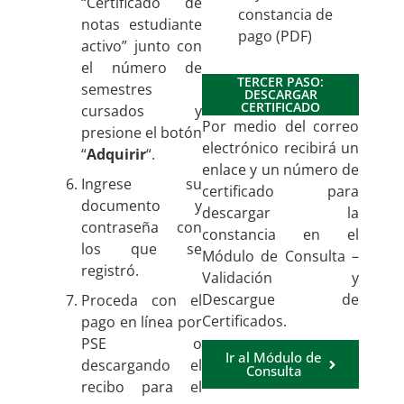
“Certificado de
constancia de
notas estudiante
pago (PDF)
activo” junto con
el número de
TERCER PASO:
semestres
DESCARGAR
CERTIFICADO
cursados y
Por medio del correo
presione el botón
electrónico recibirá un
“
Adquirir
“.
enlace y un número de
Ingrese su
certificado para
documento y
descargar la
contraseña con
constancia en el
los que se
Módulo de Consulta –
registró.
Validación y
Descargue de
Proceda con el
Certificados.
pago en línea por
PSE o
Ir al Módulo de
descargando el
Consulta
recibo para el