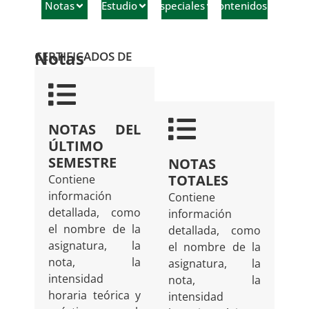
Notas
Estudio
Especiales
Contenidos
Notas
CERTIFICADOS DE
NOTAS DEL
ÚLTIMO
SEMESTRE
NOTAS
TOTALES
Contiene
información
Contiene
detallada, como
información
el nombre de la
detallada, como
asignatura, la
el nombre de la
nota, la
asignatura, la
intensidad
nota, la
horaria teórica y
intensidad