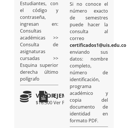
Estudiantes, con
Si no conoce el
el código y
número exacto
contraseña,
de semestres
ingresan en:
puede hacer la
Consultas
consulta al
académicas >>
correo
Consulta de
certificados1@uis.edu.co
asignaturas
enviando sus
cursadas >>
datos: nombre
Esquina superior
completo,
derecha último
número de
polígrafo
identificación,
programa
académico y
VALOR
EJEMPLO
copia del
$16.500
Ver PDF
documento de
identidad en
formato PDF.