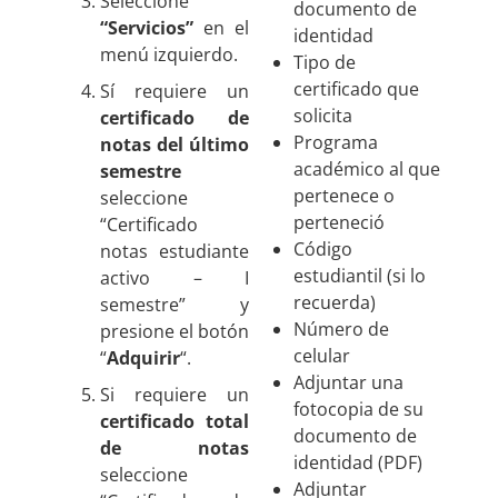
Seleccione
documento de
“Servicios”
en el
identidad
menú izquierdo.
Tipo de
certificado que
Sí requiere un
solicita
certificado de
Programa
notas del último
académico al que
semestre
pertenece o
seleccione
perteneció
“Certificado
Código
notas estudiante
estudiantil (si lo
activo – I
recuerda)
semestre” y
Número de
presione el botón
celular
“
Adquirir
“.
Adjuntar una
Si requiere un
fotocopia de su
certificado total
documento de
de notas
identidad (PDF)
seleccione
Adjuntar