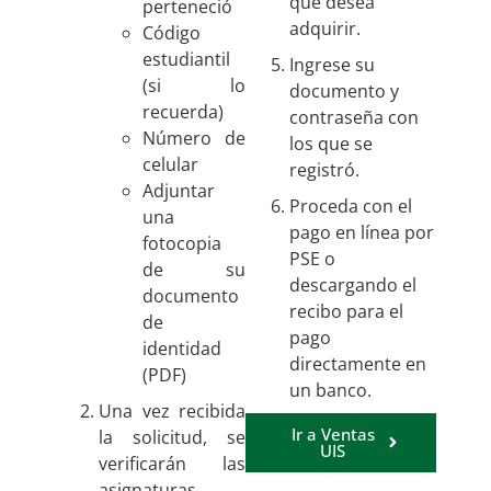
que desea
perteneció
adquirir.
Código
estudiantil
Ingrese su
(si lo
documento y
recuerda)
contraseña con
Número de
los que se
celular
registró.
Adjuntar
Proceda con el
una
pago en línea por
fotocopia
PSE o
de su
descargando el
documento
recibo para el
de
pago
identidad
directamente en
(PDF)
un banco.
Una vez recibida
Ir a Ventas
la solicitud, se
UIS
verificarán las
asignaturas