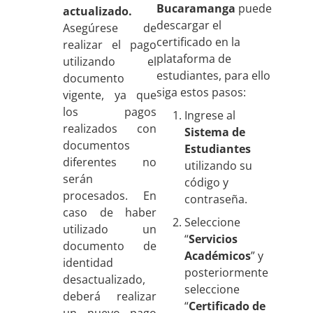
Bucaramanga
puede
actualizado.
descargar el
Asegúrese de
certificado en la
realizar el pago
plataforma de
utilizando el
estudiantes, para ello
documento
siga estos pasos:
vigente, ya que
los pagos
Ingrese al
realizados con
Sistema de
documentos
Estudiantes
diferentes no
utilizando su
serán
código y
procesados. En
contraseña.
caso de haber
Seleccione
utilizado un
“
Servicios
documento de
Académicos
” y
identidad
posteriormente
desactualizado,
seleccione
deberá realizar
“
Certificado de