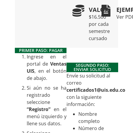
VALOR
EJEM
$16.500
Ver PD
por cada
semestre
cursado
PRIMER PASO: PAGAR
Ingrese en el
portal de
Ventas
SEGUNDO PASO:
ENVIAR SOLICITUD
UIS
, en el botón
Envíe su solicitud al
de abajo.
correo
Si aún no se ha
certificados1@uis.edu.co
registrado
con la siguiente
seleccione
información:
“Registro”
en el
Nombre
menú izquierdo y
completo
llene sus datos.
Número de