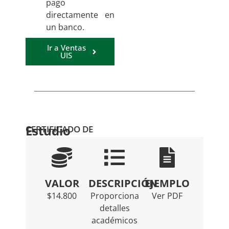
pago
directamente en
un banco.
Ir a Ventas
UIS
Estudio
CERTIFICADO DE
VALOR
DESCRIPCIÓN
EJEMPLO
$14.800
Proporciona
Ver PDF
detalles
académicos