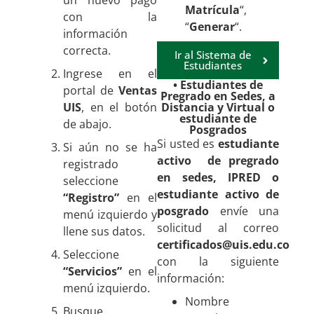
un nuevo pago
Matrícula
“,
con la
“
Generar
“.
información
correcta.
Ir al Sistema de
Estudiantes
Ingrese en el
• Estudiantes de
portal de
Ventas
Pregrado en Sedes, a
UIS
, en el botón
Distancia y Virtual o
estudiante de
de abajo.
Posgrados
Si usted es
estudiante
Si aún no se ha
activo de pregrado
registrado
en sedes, IPRED o
seleccione
estudiante activo de
“Registro”
en el
posgrado
envíe una
menú izquierdo y
solicitud al correo
llene sus datos.
certificados@uis.edu.co
Seleccione
con la siguiente
“Servicios”
en el
información:
menú izquierdo.
Nombre
Busque